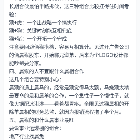
长期合伙最怕半路拆伙，这三种组合比较扛得住时间考
验：
猴+虎：一个出战略一个搞执行
猴+狗：关键时刻能互相兜底
猴+猪：一个开拓一个守成
注意要回避俩猴搭档，容易互相算计。见过开广告公司
的俩属猴股东，开始称兄道弟，后来为个LOGO设计都
能吵到要分家。
四、属猴的人不宜跟什么属相合作
这几个组合要特别小心：
属猴的遇上属马的，经常是猴觉得马太飘，马嫌猴太精
最要命的是和属羊的合作，一个急性子一个慢性子，就
像火锅配冰淇淋——看着都胃疼。亲眼见过猴属相的开
除羊属相的财务总监，就因为报销流程拖了半个月。
五、属猴的和什么属事业最旺
要说事业运爆棚的组合：
地产行业找属兔