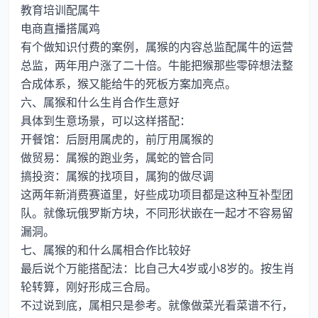
教育培训配属牛
电商直播搭属鸡
有个做知识付费的案例，属猴的内容总监配属牛的运营
总监，两年用户涨了二十倍。牛能把猴那些零碎想法整
合成体系，猴又能给牛的死板方案加亮点。
六、属猴和什么生肖合作生意好
具体到生意场景，可以这样搭配：
开餐馆：后厨用属虎的，前厅用属猴的
做贸易：属猴的跑业务，属蛇的管合同
搞投资：属猴的找项目，属狗的做尽调
这两年新消费赛道里，好些成功项目都是这种互补型团
队。就像玩俄罗斯方块，不同形状嵌在一起才不容易留
漏洞。
七、属猴的和什么属相合作比较好
最后说个万能搭配法：比自己大4岁或小8岁的。按生肖
轮转算，刚好形成三合局。
不过说到底，属相只是参考。就像做菜光看菜谱不行，