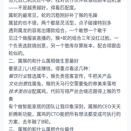
但光自己机灵还不够，找对合作伙伴就像给跑车选机油
——不是越贵越好，得看匹配度。
属蛇的最常见，蛇的沉稳刚好补了猴的毛躁
属鼠的也不错，两个都是灵活型，点子碰撞特别多
遇到属龙的容易出爆款组合，一个敢想一个敢干
见过个做服装直播的，猴+蛇的组合三年没红过脸。一
个负责选款搞创意，另一个管库存算账本，配合得跟齿
轮似的。
二、属猴的和什么属相做生意最好
要是正儿八经谈赚钱，得重点看这几种：
餐饮行业
首选属牛，猴负责揽客宣传，牛把关产品
文化创意
找属兔，猴的天马行空需要兔的审美来落地
技术类创业
配属鸡，代码写得严丝合缝还跟得上猴的节
奏
有个做智能家居的团队让我印象深刻，属猴的CEO天天
折腾新功能，属鸡的CTO能把所有想法都变成可执行的
方案，去年融了B轮。
三、属猴的和什么属相合伙最佳