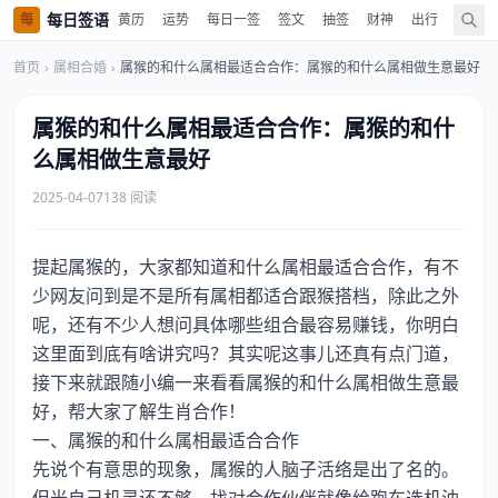
每日签语
每
黄历
运势
每日一签
签文
抽签
财神
出行
值神
首页
›
属相合婚
›
属猴的和什么属相最适合合作：属猴的和什么属相做生意最好
属猴的和什么属相最适合合作：属猴的和什
么属相做生意最好
2025-04-07
138 阅读
提起属猴的，大家都知道和什么属相最适合合作，有不
少网友问到是不是所有属相都适合跟猴搭档，除此之外
呢，还有不少人想问具体哪些组合最容易赚钱，你明白
这里面到底有啥讲究吗？其实呢这事儿还真有点门道，
接下来就跟随小编一来看看属猴的和什么属相做生意最
好，帮大家了解生肖合作！
一、属猴的和什么属相最适合合作
先说个有意思的现象，属猴的人脑子活络是出了名的。