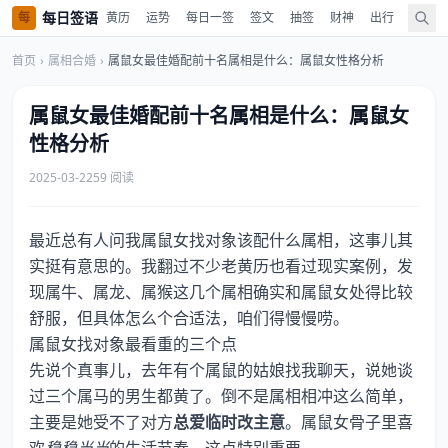
每日签语
每
黄历
运势
每日一签
签文
抽签
财神
出行
值神
首页
›
属相合婚
›
属鼠女最佳婚配前十名属相是什么：属鼠女性格分析
属鼠女最佳婚配前十名属相是什么：属鼠女
性格分析
2025-03-22
59 阅读
最近总有人问我属鼠女找对象该配什么属相，这事儿其
实挺有意思的。我翻过不少老黄历也看过现实案例，发
现属牛、属龙、属猴这几个属相确实和属鼠女处得比较
舒服，但具体怎么个合适法，咱们得慢慢唠。
属鼠女找对象最看重的三个点
先说个真事儿，去年有个属鼠的姑娘找我聊天，说她谈
过三个属马的男生都黄了。倒不是属相相冲这么简单，
主要是她受不了对方
总爱临时改主意
。属鼠女骨子里喜