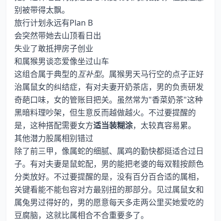
别被带得太飘。
旅行计划永远有Plan B
会突然带她去山顶看日出
失业了敢抵押房子创业
和属猴男谈恋爱像坐过山车
这组合属于典型的
互补型
。属猴男天马行空的点子正好
治属鼠女的纠结症，有对夫妻开奶茶店，男的负责研发
奇葩口味，女的管账目把关。虽然常为"香菜奶茶"这种
黑暗料理吵架，但生意反而越做越火。不过要提醒的
是，这种搭配需要女方
适当装糊涂
，太较真容易累。
其他潜力股属相别错过
除了前三甲，像属蛇的细腻、属鸡的勤快都挺适合过日
子。有对夫妻是鼠蛇配，男的能把老婆的每双鞋按颜色
分类放好。不过要提醒的是，没有百分百合适的属相，
关键看能不能包容对方最别扭的那部分。见过属鼠女和
属兔男过得好的，男的愿意每天多走两公里买她爱吃的
豆腐脑，这就比属相合不合重要多了。