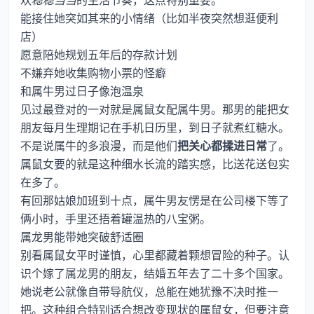
欢
稳稳当当
的生活节奏，这点特别重要。
能接住她突如其来的小情绪（比如半夜突然想逛便利
店）
愿意陪她规划五年后的存款计划
不嫌弃她收集购物小票的怪癖
和属牛男过日子像泡温泉
见过最登对的一对就是属鼠女配属牛男。那男的能把女
朋友每月生理期记在手机日历里，到日子就煮红糖水。
不是说属牛的多浪漫，而是他们
把关心都揉进日常
了。
属鼠女要的就是这种细水长流的踏实感，比送花送包实
在多了。
有回那姑娘加班到十点，属牛男友愣是在公司楼下等了
俩小时，手里还捂着罐温热的八宝粥。
属龙男能带她突破舒适圈
别看属鼠女平时谨慎，心里都藏着颗想冒险的种子。认
识个嫁了属龙男的朋友，结婚五年去了二十多个国家。
她说老公就像自带导航仪，总能在她犹豫不决时推一
把。这种组合特别适合想改变现状的属鼠女，但要注意