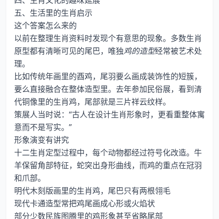
四、生肖文化的趣味延展
五、生活里的生肖启示
这个答案怎么来的
以前在整理生肖资料时发现个有意思的现象。多数生肖
原型都有清晰可见的尾巴，唯独
鸡的造型
经常被艺术处
理。
比如传统年画里的酉鸡，尾羽要么画成装饰性的短簇，
要么直接融合在整体造型里。去年参加民俗展，看到清
代铜像里的生肖鸡，尾部就是三片祥云纹样。
策展人当时说：“古人在设计生肖形象时，更看重整体寓
意而不是写实。”
形象演变有讲究
十二生肖定型过程中，每个动物都经过符号化改造。牛
羊保留角部特征，蛇突出身形曲线，而鸡的重点在冠羽
和爪部。
明代木刻版画里的生肖鸡，尾巴只有两根翎毛
现代卡通造型常把鸡尾画成心形或火焰状
部分少数民族图腾里的鸡形象甚至省略尾部