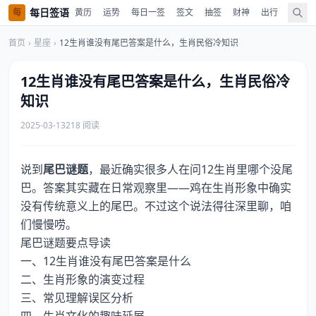
每日签语
每
黄历
运势
每日一签
签文
抽签
财神
出行
值神
首页
›
星座
›
12生肖谁没有尾巴答案是什么，生肖民俗冷知识
12生肖谁没有尾巴答案是什么，生肖民俗冷
知识
2025-03-13
218 阅读
说到
尾巴谜题
，最近确实很多人在问12生肖里哪个没尾
巴。答案其实藏在日常观察里——鸡在生肖形象中确实
没有传统意义上的尾巴。不过这个说法得往深里聊，咱
们慢慢唠。
尾巴谜题要点导读
一、12生肖谁没有尾巴答案是什么
二、生肖形象的演变过程
三、常见理解误区分析