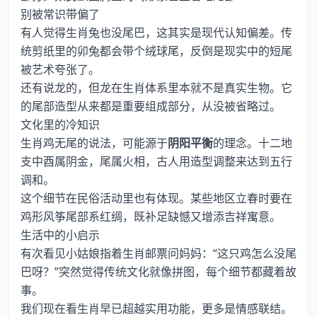
别被常识带偏了
有人觉得生肖兔也没尾巴，这其实是现代认知偏差。传
统剪纸里的卯兔都会带个绒球尾，反倒是现实中的短尾
被艺术夸张了。
还有说龙的，但龙在生肖体系里本就不是真实生物。它
的尾部造型从来都是重要组成部分，从没被省略过。
文化里的冷知识
生肖鸡无尾的说法，可能源于
阴阳平衡
的理念。十二地
支中酉属阴金，尾属火相，古人用造型调整来达到五行
调和。
这个细节在民俗活动里也有体现。某些地区立春时要在
鸡形风筝尾部系红绸，既补足缺憾又增添吉祥寓意。
生活中的小启示
有次看见小姑娘指着生肖邮票问妈妈：“这只鸡怎么没尾
巴呀？”突然觉得传统文化就像拼图，每个细节都藏着故
事。
我们现在看生肖早已超越实用功能，更多是情感联结。