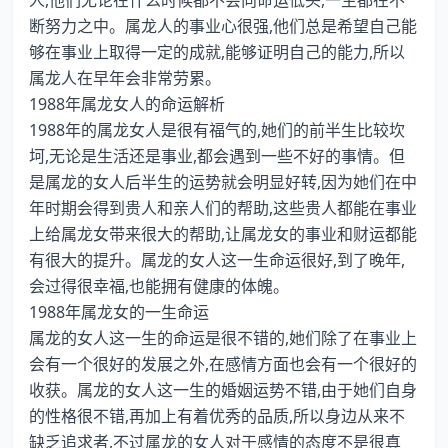
人,他们无论在什么时候都不会向命运低头,一生都在不
断努力之中。属龙人的事业心很强,他们总是希望自己能
够在事业上取得一定的成就,能够证明自己的能力,所以
属龙人在早年会非常劳累。
1988年属龙女人的命运解析
1988年的属龙女人是很有福气的,她们的前半生比较坎
坷,无论是生活还是事业,都会遇到一些不好的事情。但
是属龙的女人后半生的运势就会明显好转,因为她们在中
年时期会得到贵人和亲人们的帮助,这些贵人都能在事业
上给属龙女带来很大的帮助,让属龙女的事业和财运都能
有很大的提升。属龙的女人这一生命运很好,到了晚年,
会过得很幸福,也能拥有健康的体魄。
1988年属龙女的一生命运
属龙的女人这一生的命运是很不错的,她们除了在事业上
会有一个很好的发展之外,在感情方面也会有一个很好的
收获。属龙的女人这一生的婚姻运势不错,由于她们自身
的性格很不错,再加上有着优秀的品质,所以身边从来不
缺乏追求者,不过属龙的女人对于感情的态度不是很真