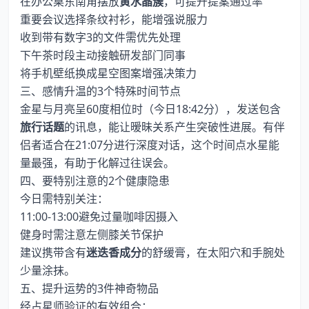
在办公桌东南角摆放
黄水晶簇
，可提升提案通过率
重要会议选择条纹衬衫，能增强说服力
收到带有数字3的文件需优先处理
下午茶时段主动接触研发部门同事
将手机壁纸换成星空图案增强决策力
三、感情升温的3个特殊时间节点
金星与月亮呈60度相位时（今日18:42分），发送包含
旅行话题
的讯息，能让暧昧关系产生突破性进展。有伴
侣者适合在21:07分进行深度对话，这个时间点水星能
量最强，有助于化解过往误会。
四、要特别注意的2个健康隐患
今日需特别关注：
11:00-13:00避免过量咖啡因摄入
健身时需注意左侧膝关节保护
建议携带含有
迷迭香成分
的舒缓膏，在太阳穴和手腕处
少量涂抹。
五、提升运势的3件神奇物品
经占星师验证的有效组合：