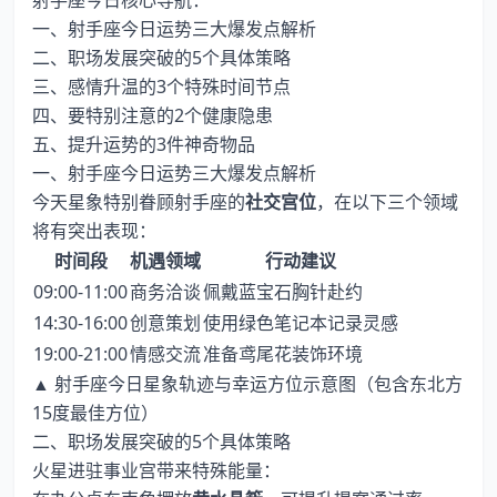
射手座今日核心导航：
一、射手座今日运势三大爆发点解析
二、职场发展突破的5个具体策略
三、感情升温的3个特殊时间节点
四、要特别注意的2个健康隐患
五、提升运势的3件神奇物品
一、射手座今日运势三大爆发点解析
今天星象特别眷顾射手座的
社交宫位
，在以下三个领域
将有突出表现：
时间段
机遇领域
行动建议
09:00-11:00
商务洽谈
佩戴蓝宝石胸针赴约
14:30-16:00
创意策划
使用绿色笔记本记录灵感
19:00-21:00
情感交流
准备鸢尾花装饰环境
▲ 射手座今日星象轨迹与幸运方位示意图（包含东北方
15度最佳方位）
二、职场发展突破的5个具体策略
火星进驻事业宫带来特殊能量：