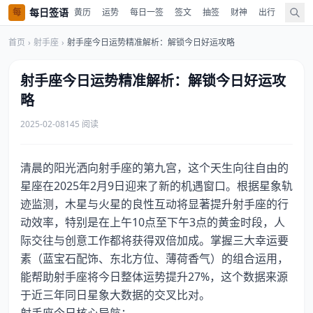
每日签语
每
黄历
运势
每日一签
签文
抽签
财神
出行
值神
首页
›
射手座
›
射手座今日运势精准解析：解锁今日好运攻略
射手座今日运势精准解析：解锁今日好运攻
略
2025-02-08
145 阅读
清晨的阳光洒向射手座的第九宫，这个天生向往自由的
星座在2025年2月9日迎来了新的机遇窗口。根据星象轨
迹监测，木星与火星的良性互动将显著提升射手座的行
动效率，特别是在上午10点至下午3点的黄金时段，人
际交往与创意工作都将获得双倍加成。掌握三大幸运要
素（蓝宝石配饰、东北方位、薄荷香气）的组合运用，
能帮助射手座将今日整体运势提升27%，这个数据来源
于近三年同日星象大数据的交叉比对。