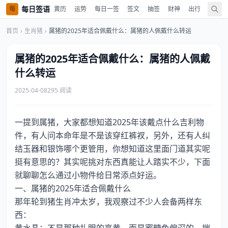
每日签语
每
黄历
运势
每日一签
签文
抽签
财神
出行
值神
首页
›
生肖猪
›
属猪的2025年适合佩戴什么：属猪的人佩戴什么转运
属猪的2025年适合佩戴什么：属猪的人佩戴
什么转运
2025-04-08
295 阅读
一提到属猪，大家都想知道2025年该戴点什么吉利物
件，有人问本命年是不是该穿红裤衩，另外，还有人纠
结玉器和银饰哪个更管用，你想知道这里面门道其实呢
挺有意思的？其实呢挑对东西真能让人踏实不少，下面
就聊聊怎么通过小物件给日常添点好运。
一、属猪的2025年适合佩戴什么
那年轮到猪生肖冲太岁，我观察过不少人会备两样东
西：