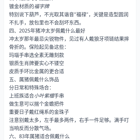
镀金材质的
福字牌
特别说下葫芦，不光取其谐音"福禄"，关键是造型圆润
不扎手，放包里也不会刮坏东西。
四、2025年猪冲太岁佩戴什么最好
冲太岁那年最忌尖锐物件，见过有人戴狼牙项链结果摔
骨折的。保险起见备这些：
玛瑙手串选全素无雕刻款
银质生肖牌要实心不镂空
皮质手环比金属的更合适
五、属猪佩戴什么饰品
分日常和特殊场合：
上班族适合
小叶紫檀
手串
做生意可以揣个金蟾把件
重要日子戴红绳系的金珠子
注意别戴太多，左手最多两件，右手一件足够。满手叮
当响反而分散气场。
六、83年属猪适合佩戴什么