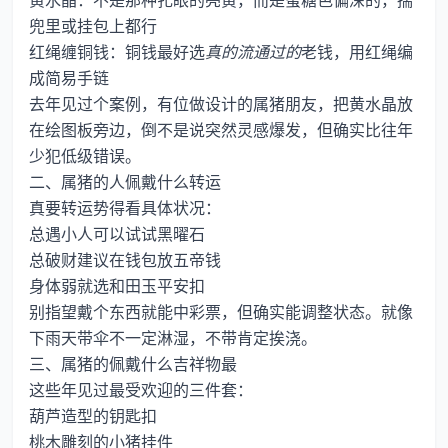
黄水晶：不是那种扎眼的亮黄，而是蜜糖色偏深的，揣
兜里或挂包上都行
红绳缠铜钱：铜钱最好选
真的流通过的
老钱，用红绳编
成简易手链
去年见过个案例，有位做设计的属猪朋友，把黄水晶放
在绘图板旁边，倒不是说突然灵感爆发，但确实比往年
少犯低级错误。
二、属猪的人佩戴什么转运
真要转运势得看具体状况：
总遇小人可以试试黑曜石
总破财建议在钱包放五帝钱
身体弱就选和田玉平安扣
别指望戴个东西就能中彩票，但确实能调整状态。就像
下雨天带伞不一定淋湿，不带肯定挨浇。
三、属猪的佩戴什么吉祥物最
这些年见过最受欢迎的三件套：
葫芦造型的钥匙扣
桃木雕刻的小猪挂件