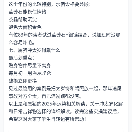
这个年份的比较特别，水猪命格要兼顾：
蓝砂石能稳住情绪
茶晶帮助沉淀
避免大面积金色
有位83年的读者试过蓝砂石+银链组合，说加班时没那
么容易炸毛。
七、属猪冲太岁佩戴什么
最后划重点：
贴身物件尽量不离身
每月初一用
盐水净化
破损立即更换
见过最管用的案例是把太岁符和驾照放一起，那年追尾
事故对方全责，自己连剐蹭都没有。
以上是和属猪的2025年运势相关解读，关于冲太岁化解
和日常吉祥物选择的详细解读。读完这些实操建议后，
希望这对大家了解生肖转运有所帮助！