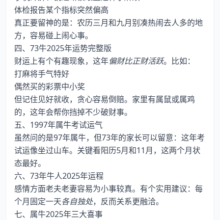
体检报告某个指标突然偏高
真正要留神的是：农历三月和九月别凑热闹去人多的地
方，容易碰上闹心事。
四、73牛2025年运势完整版
财运上有个有趣现象，这年
偏财比正财活跃
。比如：
打麻将手气特好
偶然买的彩票中小奖
但记住见好就收，贪心容易倒赔。家里有属鼠或属鸡
的，这年会帮你挡掉不少破财事。
五、1997年属牛考试运气
虽然问的是97年属牛，但73年的家长可以留意：这年考
试运像坐过山车。关键看阳历5月和11月，这两个月状
态最好。
六、73年牛人2025年运程
感情方面老夫老妻容易为小事较真。有个实用建议：每
个月固定一天
各自独处
，反而关系更融洽。
七、属牛2025年三大喜事