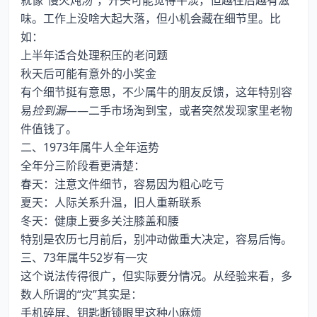
就像“慢火炖汤”，开头可能觉得平淡，但越往后越有滋
味。工作上没啥大起大落，但小机会藏在细节里。比
如：
上半年适合处理积压的老问题
秋天后可能有意外的小奖金
有个细节挺有意思，不少属牛的朋友反馈，这年特别容
易
捡到漏
——二手市场淘到宝，或者突然发现家里老物
件值钱了。
二、1973年属牛人全年运势
全年分三阶段看更清楚：
春天：注意文件细节，容易因为粗心吃亏
夏天：人际关系升温，旧人重新联系
冬天：健康上要多关注膝盖和腰
特别是农历七月前后，别冲动做重大决定，容易后悔。
三、73年属牛52岁有一灾
这个说法传得很广，但实际要分情况。从经验来看，多
数人所谓的“灾”其实是：
手机碎屏、钥匙断锁眼里这种小麻烦